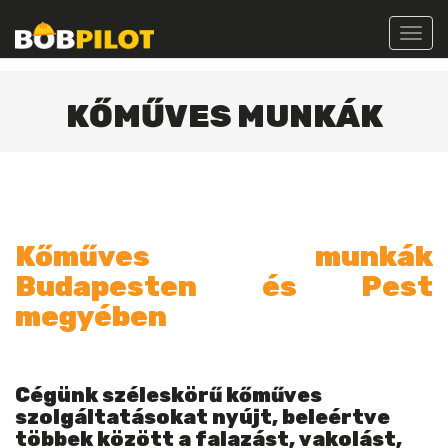
Toggl
navig
KŐMŰVES MUNKÁK
Kőműves munkák
Budapesten és Pest
megyében
Cégünk széleskörű kőműves
szolgáltatásokat nyújt, beleértve
többek között a falazást, vakolást,