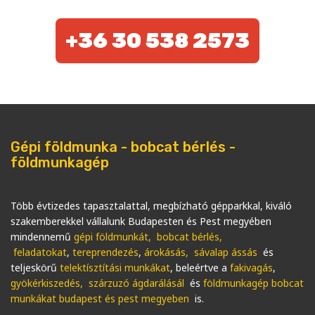
+36 30 538 2573
Gépi földmunka - bobcat bérlés -
földmunkagép
Több évtizedes tapasztalattal, megbízható gépparkkal, kiváló
szakemberekkel vállalunk Budapesten és Pest megyében
mindennemű
gépi földmunkát
, bobcat bérlés,
feladatokat
,
tereprendezés
,
árokásás, sávalap ássás
és
teljeskörű
telektísztítási munkákat
, beleértve a
fakivagás
,
gyökérkiszedés, szárzuzó ágdarálásál
és
földmunkagép bobcat
munkákat budapest és pest megyeben
is.