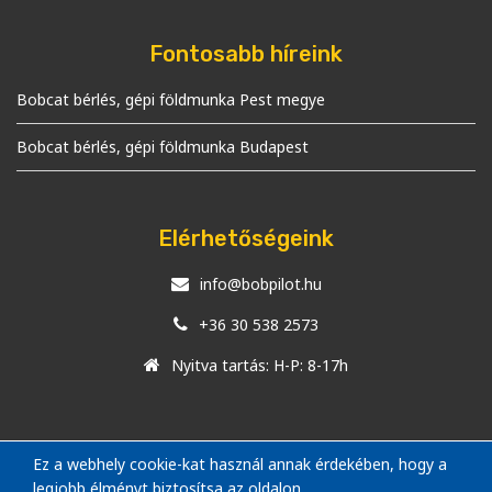
Fontosabb híreink
Bobcat bérlés, gépi földmunka Pest megye
Bobcat bérlés, gépi földmunka Budapest
Elérhetőségeink
info@bobpilot.hu
+36 30 538 2573
Nyitva tartás: H-P: 8-17h
Ez a webhely cookie-kat használ annak érdekében, hogy a
legjobb élményt biztosítsa az oldalon.