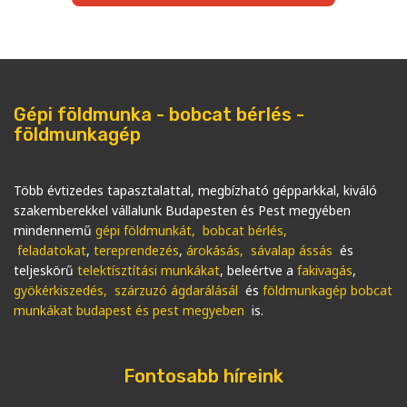
Gépi földmunka - bobcat bérlés -
földmunkagép
Több évtizedes tapasztalattal, megbízható gépparkkal, kiváló
szakemberekkel vállalunk Budapesten és Pest megyében
mindennemű
gépi földmunkát
, bobcat bérlés,
feladatokat
,
tereprendezés
,
árokásás, sávalap ássás
és
teljeskörű
telektísztítási munkákat
, beleértve a
fakivagás
,
gyökérkiszedés, szárzuzó ágdarálásál
és
földmunkagép bobcat
munkákat budapest és pest megyeben
is.
Fontosabb híreink