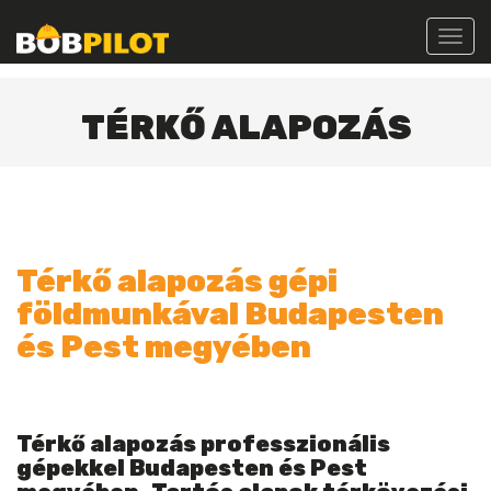
Toggl
navig
TÉRKŐ ALAPOZÁS
Térkő alapozás gépi
földmunkával Budapesten
és Pest megyében
Térkő alapozás professzionális
gépekkel Budapesten és Pest