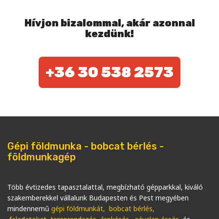
Hívjon bizalommal, akár azonnal
kezdünk!
+36 30 538 2573
Gépi földmunka - bobcat bérlés -
földmunkagép
Több évtizedes tapasztalattal, megbízható gépparkkal, kiváló
szakemberekkel vállalunk Budapesten és Pest megyében
mindennemű
gépi földmunkát
, bobcat bérlés,