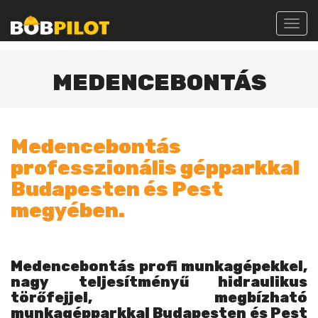
Toggl
navig
MEDENCEBONTÁS
Medencebontás
professzionális gépparkkal
Budapesten és Pest
megyében.
Medencebontás profi munkagépekkel,
nagy teljesítményű hidraulikus
törőfejjel, megbízható
munkagépparkkal Budapesten és Pest