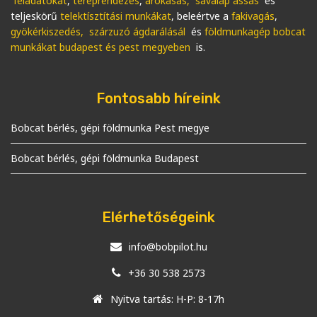
feladatokat
,
tereprendezés
,
árokásás, sávalap ássás
és
teljeskörű
telektísztítási munkákat
, beleértve a
fakivagás
,
gyökérkiszedés, szárzuzó ágdarálásál
és
földmunkagép bobcat
munkákat budapest és pest megyeben
is.
Fontosabb híreink
Bobcat bérlés, gépi földmunka Pest megye
Bobcat bérlés, gépi földmunka Budapest
Elérhetőségeink
info@bobpilot.hu
+36 30 538 2573
Nyitva tartás: H-P: 8-17h