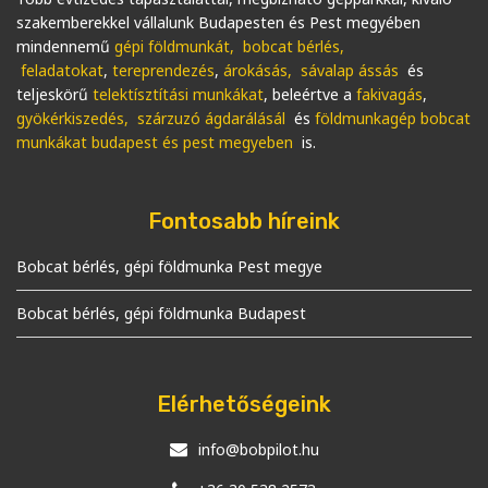
szakemberekkel vállalunk Budapesten és Pest megyében
mindennemű
gépi földmunkát
, bobcat bérlés,
feladatokat
,
tereprendezés
,
árokásás, sávalap ássás
és
teljeskörű
telektísztítási munkákat
, beleértve a
fakivagás
,
gyökérkiszedés, szárzuzó ágdarálásál
és
földmunkagép bobcat
munkákat budapest és pest megyeben
is.
Fontosabb híreink
Bobcat bérlés, gépi földmunka Pest megye
Bobcat bérlés, gépi földmunka Budapest
Elérhetőségeink
info@bobpilot.hu