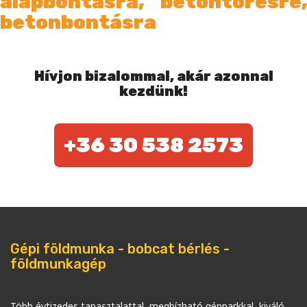
alapbontásra, betontörésre,
betonbontásra
Hívjon bizalommal, akár azonnal
kezdünk!
+36 30 538 2573
Gépi földmunka - bobcat bérlés -
földmunkagép
Több évtizedes tapasztalattal, megbízható gépparkkal, kiváló