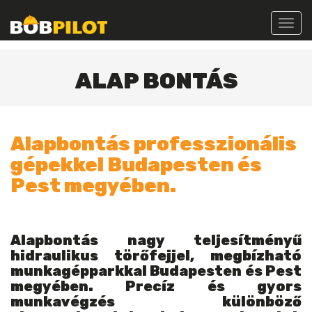
Toggl
navig
ALAP BONTÁS
Alapbontás professzionális
gépekkel Budapesten és
Pest megyében.
Alapbontás nagy teljesítményű
hidraulikus törőfejjel, megbízható
munkagépparkkal Budapesten és Pest
megyében. Precíz és gyors
munkavégzés különböző