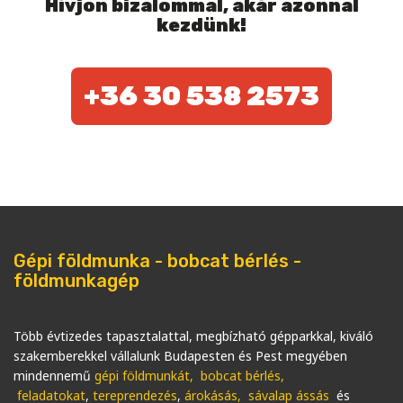
Hívjon bizalommal, akár azonnal
kezdünk!
+36 30 538 2573
Gépi földmunka - bobcat bérlés -
földmunkagép
Több évtizedes tapasztalattal, megbízható gépparkkal, kiváló
szakemberekkel vállalunk Budapesten és Pest megyében
mindennemű
gépi földmunkát
, bobcat bérlés,
feladatokat
,
tereprendezés
,
árokásás, sávalap ássás
és