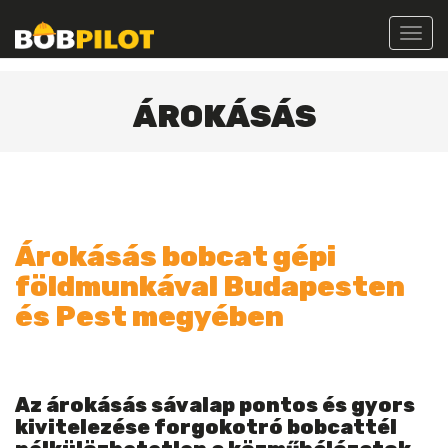
Toggl
navig
ÁROKÁSÁS
Árokásás bobcat gépi
földmunkával Budapesten
és Pest megyében
Az árokásás sávalap pontos és gyors
kivitelezése forgokotró bobcattél