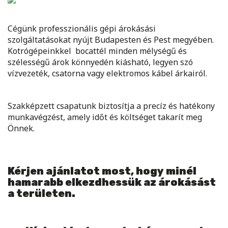
Cégünk professzionális gépi árokásási
szolgáltatásokat nyújt Budapesten és Pest megyében.
Kotrógépeinkkel bocattél minden mélységű és
szélességű árok könnyedén kiásható, legyen szó
vízvezeték, csatorna vagy elektromos kábel árkairól.
Szakképzett csapatunk biztosítja a precíz és hatékony
munkavégzést, amely időt és költséget takarít meg
Önnek.
Kérjen ajánlatot most, hogy minél
hamarabb elkezdhessük az árokásást
a területen.