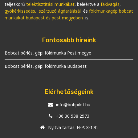
teljeskörű
telektísztítási munkákat
, beleértve a
fakivagás
,
gyökérkiszedés, szárzuzó ágdarálásál
és
földmunkagép bobcat
munkákat budapest és pest megyeben
is.
Fontosabb híreink
Bobcat bérlés, gépi földmunka Pest megye
Bobcat bérlés, gépi földmunka Budapest
Elérhetőségeink
info@bobpilot.hu
+36 30 538 2573
Nyitva tartás: H-P: 8-17h